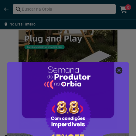
0
No Brasil inteiro