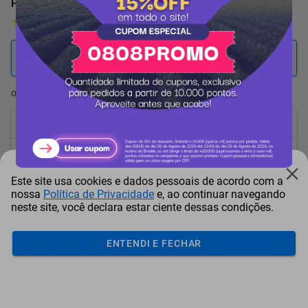
POWER BANK 60.000 MAH
1 Avaliação
25.478
pontos
ou resgate por
pontos + dinheiro
22.931
+ R$ 117,16
pontos
21.657
+ R$ 175,77
pontos
Este site usa cookies e dados pessoais de acordo com a
20.383
+ R$ 234,37
pontos
nossa
Política de Privacidade
e, ao continuar navegando
neste site, você declara estar ciente dessas condições.
Frete e Prazo
Calcular frete
ENTENDI E FECHAR
Utilizar endereço cadastrado
Adicionar ao carrinho