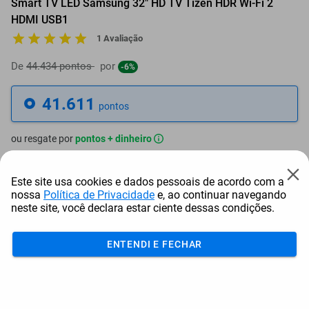
Smart TV LED Samsung 32" HD TV Tizen HDR Wi-Fi 2
HDMI USB1
1 Avaliação
De
44.434 pontos
por
-6%
41.611
pontos
ou resgate por
pontos + dinheiro
37.450
+ R$ 191,41
pontos
Este site usa cookies e dados pessoais de acordo com a
nossa
Política de Privacidade
e, ao continuar navegando
35.370
+ R$ 287,09
pontos
neste site, você declara estar ciente dessas condições.
33.289
+ R$ 382,81
pontos
ENTENDI E FECHAR
Frete e Prazo
Calcular frete