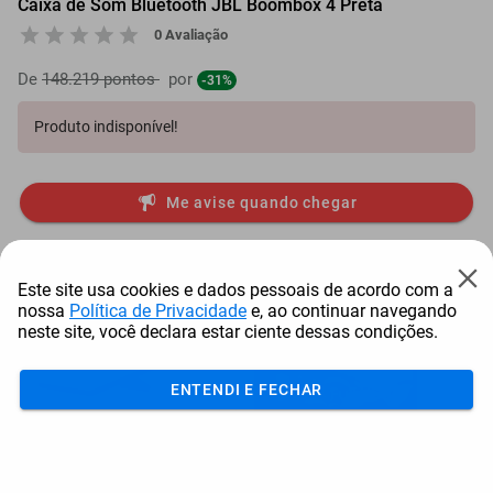
Caixa de Som Bluetooth JBL Boombox 4 Preta
0 Avaliação
De
148.219 pontos
por
-31%
Produto indisponível!
Me avise quando chegar
Mais Resgatados
Este site usa cookies e dados pessoais de acordo com a
nossa
Política de Privacidade
e, ao continuar navegando
neste site, você declara estar ciente dessas condições.
ENTENDI E FECHAR
Antena Starlink Mini De
Smart Tv Led Samsung 43"
Bay
Internet Via Sat...
Full Hd Tizen H...