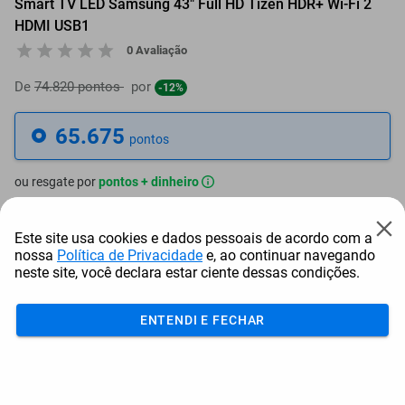
Smart TV LED Samsung 43" Full HD Tizen HDR+ Wi-Fi 2
HDMI USB1
0 Avaliação
De
74.820 pontos
por
-12%
65.675
pontos
ou resgate por
pontos + dinheiro
59.108
+ R$ 302,08
pontos
Este site usa cookies e dados pessoais de acordo com a
nossa
Política de Privacidade
e, ao continuar navegando
55.824
+ R$ 453,15
pontos
neste site, você declara estar ciente dessas condições.
52.540
+ R$ 604,21
pontos
ENTENDI E FECHAR
Frete e Prazo
Calcular frete