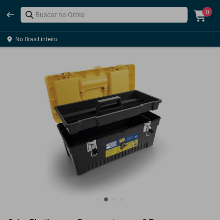
0
No Brasil inteiro