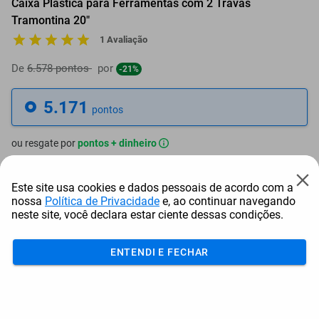
Caixa Plastica para Ferramentas com 2 Travas
Tramontina 20"
1 Avaliação
De
6.578 pontos
por
-21%
5.171
pontos
ou resgate por
pontos + dinheiro
4.654
+ R$ 23,78
pontos
Este site usa cookies e dados pessoais de acordo com a
nossa
Política de Privacidade
e, ao continuar navegando
4.396
+ R$ 35,65
pontos
neste site, você declara estar ciente dessas condições.
4.137
+ R$ 47,56
pontos
ENTENDI E FECHAR
Frete e Prazo
Calcular frete