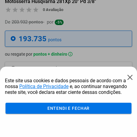
Motosserra Husqvarna 281Xp 20" Pd 3/8"
0 Avaliação
De
203.932 pontos
por
-5%
193.735
pontos
ou resgate por
pontos + dinheiro
174.362
+ R$ 891,16
pontos
Este site usa cookies e dados pessoais de acordo com a
164.675
+ R$ 1.336,76
pontos
nossa
Política de Privacidade
e, ao continuar navegando
neste site, você declara estar ciente dessas condições.
154.988
+ R$ 1.782,36
pontos
ENTENDI E FECHAR
Frete e Prazo
Calcular frete
Utilizar endereço cadastrado