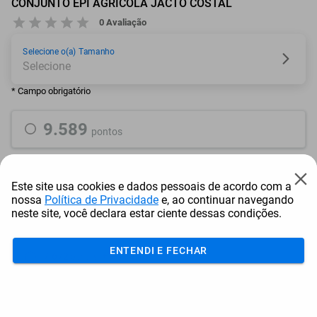
CONJUNTO EPI AGRÍCOLA JACTO COSTAL
0 Avaliação
Selecione o(a) Tamanho
* Campo obrigatório
9.589
pontos
ou resgate por
pontos + dinheiro
Este site usa cookies e dados pessoais de acordo com a
8.631
+ R$ 44,07
pontos
nossa
Política de Privacidade
e, ao continuar navegando
neste site, você declara estar ciente dessas condições.
8.151
+ R$ 66,15
pontos
ENTENDI E FECHAR
7.672
+ R$ 88,18
pontos
Frete e Prazo