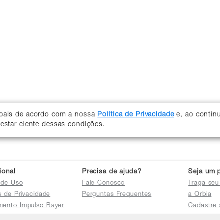
soais de acordo com a nossa
Política de Privacidade
e, ao contin
 estar ciente dessas condições.
cional
Precisa de ajuda?
Seja um p
 de Uso
Fale Conosco
Traga seu
as de Privacidade
Perguntas Frequentes
a Orbia
mento Impulso Bayer
Cadastre 
e Devoluções
Acessar a 