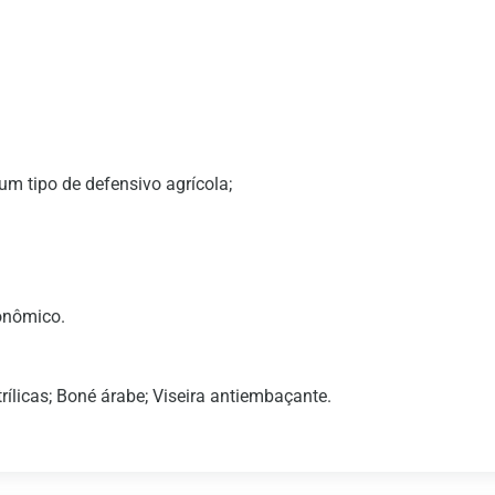
um tipo de defensivo agrícola;
onômico.
rílicas; Boné árabe; Viseira antiembaçante.