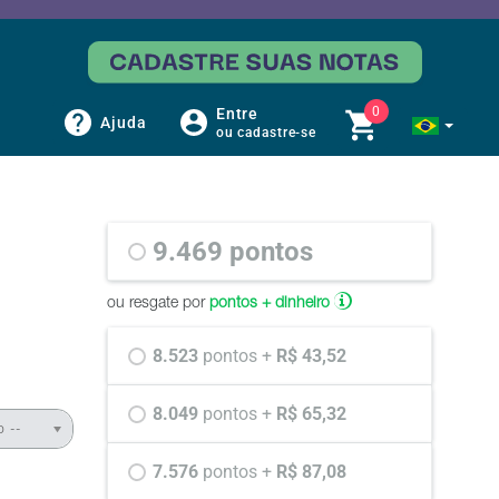
0
Entre
Ajuda
ou cadastre-se
9.469 
pontos
ou resgate por
pontos + dinheiro
8.523 
pontos +
 R$ 43,52
8.049 
pontos +
 R$ 65,32
o --
7.576 
pontos +
 R$ 87,08