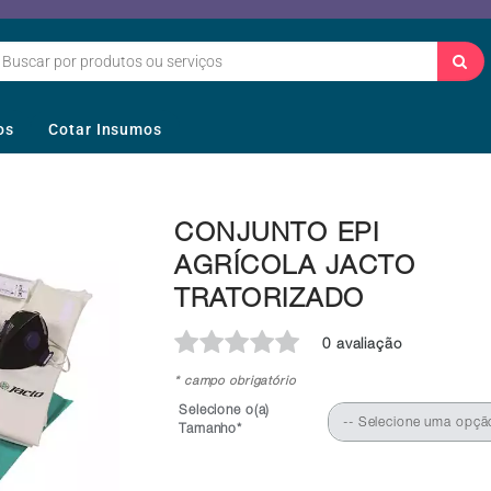
os
Cotar Insumos
CONJUNTO EPI
AGRÍCOLA JACTO
TRATORIZADO
0 avaliação
* campo obrigatório
Selecione o(a)
-- Selecione uma opçã
Tamanho*