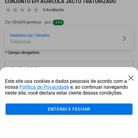
CONJUNTO EPI AGRÍCOLA JACTO TRATORIZADO
0 Avaliação
De
10.639 pontos
por
-11%
Selecione o(a) Tamanho
* Campo obrigatório
9.469
pontos
Este site usa cookies e dados pessoais de acordo com a
ou resgate por
pontos + dinheiro
nossa
Política de Privacidade
e, ao continuar navegando
neste site, você declara estar ciente dessas condições.
8.523
+ R$ 43,52
pontos
ENTENDI E FECHAR
8.049
+ R$ 65,32
pontos
7.576
+ R$ 87,08
pontos