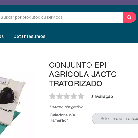
os
Cotar Insumos
CONJUNTO EPI
AGRÍCOLA JACTO
TRATORIZADO
0 avaliação
* campo obrigatório
Selecione o(a)
-- Selecione uma opçã
Tamanho*