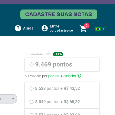
0
Entre
Ajuda
ou cadastre-se
-11%
De
10.639
por:
9.469 
pontos
ou resgate por
pontos + dinheiro
8.523 
pontos +
 R$ 43,52
o --
8.049 
pontos +
 R$ 65,32