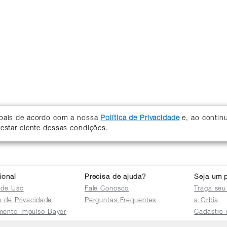
soais de acordo com a nossa
Política de Privacidade
e, ao contin
 estar ciente dessas condições.
cional
Precisa de ajuda?
Seja um p
 de Uso
Fale Conosco
Traga seu
as de Privacidade
Perguntas Frequentes
a Orbia
mento Impulso Bayer
Cadastre 
e Devoluções
Acessar a 