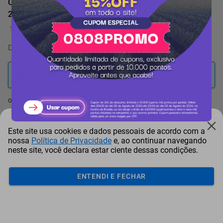
Carregador Portátil Powerbank Turbo Lity 20.000mAh
20W
0 Avaliação
De
6.060 pontos
por
-11%
5.409
pontos
ou resgate por
pontos + dinheiro
4.869
+ R$ 24,84
pontos
Este site usa cookies e dados pessoais de acordo com a
nossa
Política de Privacidade
e, ao continuar navegando
4.598
+ R$ 37,31
pontos
neste site, você declara estar ciente dessas condições.
4.328
+ R$ 49,73
pontos
ENTENDI E FECHAR
Frete e Prazo
Calcular frete