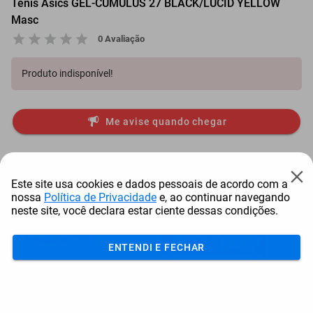
Tênis Asics GEL-CUMULUS 27 BLACK/LUCID YELLOW
Masc
0 Avaliação
Produto indisponível!
Me avise quando chegar
Mais Resgatados
Este site usa cookies e dados pessoais de acordo com a
nossa
Política de Privacidade
e, ao continuar navegando
neste site, você declara estar ciente dessas condições.
ENTENDI E FECHAR
Antena Starlink Mini De
Smart Tv Led Samsung 43"
Bay
Internet Via Sat...
Full Hd Tizen H...