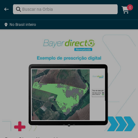
0
No Brasil inteiro