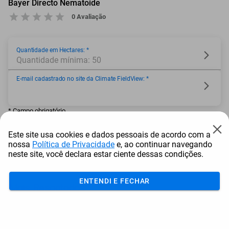
Bayer Directo Nematoide
0 Avaliação
Quantidade em Hectares: *
Quantidade mínima: 50
E-mail cadastrado no site da Climate FieldView: *
* Campo obrigatório
Este site usa cookies e dados pessoais de acordo com a
nossa
Política de Privacidade
e, ao continuar navegando
neste site, você declara estar ciente dessas condições.
Adicionar ao carrinho
ENTENDI E FECHAR
Mais Resgatados