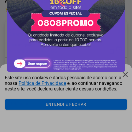
Agricultura de Precisão - ABPSAP
897 Avaliações
Quantidade em Hectares: *
Quantidade mínima: 50
Data desejada: *
A partir de 14/08/2026
Local: *
Este site usa cookies e dados pessoais de acordo com a
Modalidade: *
nossa
Política de Privacidade
e, ao continuar navegando
neste site, você declara estar ciente dessas condições.
Estado: *
ENTENDI E FECHAR
* Campo obrigatório