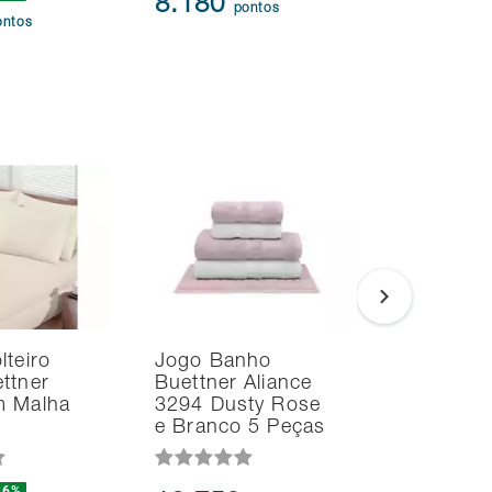
8.180
pontos
41.61
ontos
lteiro
Jogo Banho
Jogo de
ttner
Buettner Aliance
Casal Bu
m Malha
3294 Dusty Rose
Basic Lis
e Branco 5 Peças
Peças
36%
-