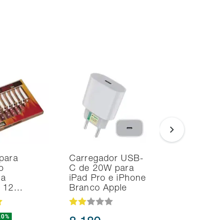
para
Carregador USB-
Smart T
o
C de 20W para
Samsung
na
iPad Pro e iPhone
TV Tizen
d 12…
Branco Apple
Fi 2 HDM
20%
44.434