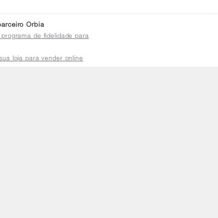
arceiro Orbia
 programa de fidelidade para
sua loja para vender online
plataforma do distribuidor
de atendimento
a a sexta das 8h às 18h