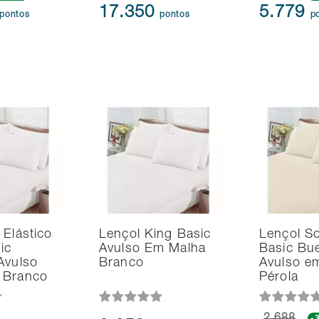
17.350
5.779
pontos
pontos
p
 Elástico
Lençol King Basic
Lençol So
ic
Avulso Em Malha
Basic Bue
Avulso
Branco
Avulso e
 Branco
Pérola
-