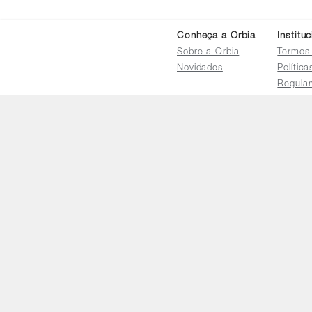
Conheça a Orbia
Institu
Sobre a Orbia
Termos
Novidades
Polític
Regula
Trocas 
Regula
Familia
Termo d
Bureau
Compar
Relatór
Salarial
E-mail
faleconosco@orbia.ag