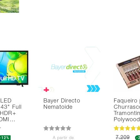
 LED
Bayer Directo
Faqueiro 
43" Full
Nematoide
Churrasc
 HDR+
Tramonti
HDMI…
Polywoo
-12%
7.209
-
A partir de