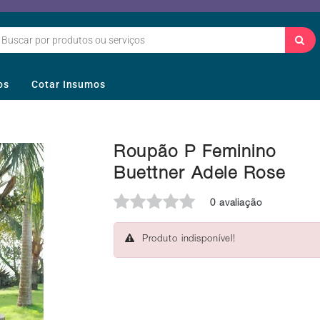
os
Cotar Insumos
Roupão P Feminino
Buettner Adele Rose
0 avaliação
Produto indisponível!