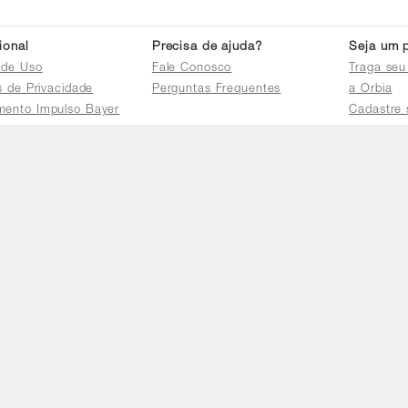
cional
Precisa de ajuda?
Seja um p
 de Uso
Fale Conosco
Traga seu
as de Privacidade
Perguntas Frequentes
a Orbia
mento Impulso Bayer
Cadastre 
e Devoluções
Acessar a 
mento dos Grupos
res
e Consulta a
s e
tilhamento de Dados
io de Igualdade
Telefones
Horário 
(11) 4470-2239
De segund
0800 725 9900