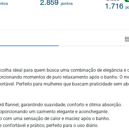
2.688
2.859
ntos
pontos
1.716
p
colha ideal para quem busca uma combinação de elegância e con
porcionando momentos de puro relaxamento após o banho. O mo
fortável. Perfeito para mulheres que buscam praticidade sem abr
ard flannel, garantindo suavidade, conforto e ótima absorção.
proporcionando um caimento elegante e aconchegante.
orpo com uma sensação de calor e maciez após o banho.
onfortável e prático, perfeito para o uso diário.