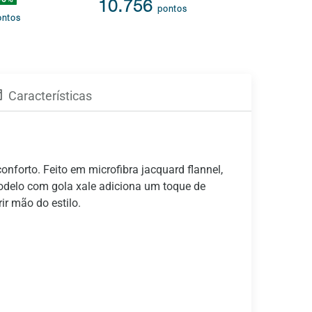
3.785
10.756
pontos
3.011
ontos
p
Características
forto. Feito em microfibra jacquard flannel,
delo com gola xale adiciona um toque de
ir mão do estilo.