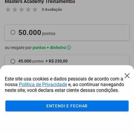
Masters Academy Treinamentos
0 Avaliação
50.000
pontos
ou resgate por
pontos + dinheiro
45.000
+ R$ 230,00
pontos
42.500
+ R$ 345,00
pontos
Este site usa cookies e dados pessoais de acordo com a
nossa
Política de Privacidade
e, ao continuar navegando
40.000
+ R$ 460,00
pontos
neste site, você declara estar ciente dessas condições.
ENTENDI E FECHAR
Adicionar ao carrinho
Mais Resgatados