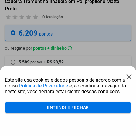
Cadeira Tramontina Ilhabela em Polipropileno Matte
Preto
0 Avaliação
6.209
pontos
ou resgate por
pontos + dinheiro
5.589
+ R$ 28,52
pontos
5.278
+ R$ 42,83
pontos
Este site usa cookies e dados pessoais de acordo com a
nossa
Política de Privacidade
e, ao continuar navegando
4.968
+ R$ 57,09
pontos
neste site, você declara estar ciente dessas condições.
Frete e Prazo
ENTENDI E FECHAR
Calcular frete
Utilizar endereço cadastrado