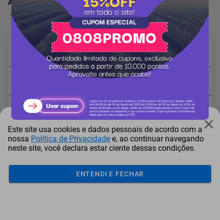
ASSESSORAMENTO CONTÁBIL
0 Avaliação
Quantidade em Por hora: *
Quantidade mínima: 1
Data desejada: *
A partir de 14/08/2026
Local: *
Este site usa cookies e dados pessoais de acordo com a
* Campo obrigatório
nossa
Política de Privacidade
e, ao continuar navegando
neste site, você declara estar ciente dessas condições.
ENTENDI E FECHAR
Adicionar ao carrinho
Mais Resgatados