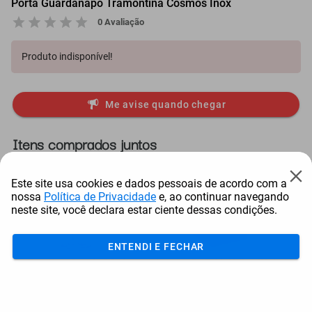
Porta Guardanapo Tramontina Cosmos Inox
0 Avaliação
Produto indisponível!
Me avise quando chegar
Itens comprados juntos
Este site usa cookies e dados pessoais de acordo com a
nossa
Política de Privacidade
e, ao continuar navegando
neste site, você declara estar ciente dessas condições.
ENTENDI E FECHAR
Taça Para Cerveja Crisal
Inversor De Solda Kajima W-
Sian Transparen...
1600-I Potênc...
T