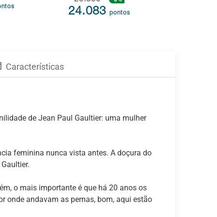
25.350
33.997
ontos
24.083
26.23
pontos
Características
nilidade de Jean Paul Gaultier: uma mulher
ia feminina nunca vista antes. A doçura do
Gaultier.
orém, o mais importante é que há 20 anos os
or onde andavam as pernas, bom, aqui estão