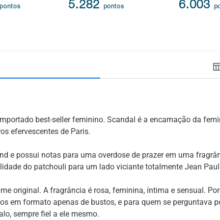
5.282
6.003
pontos
pontos
p
importado best-seller feminino. Scandal é a encarnação da femi
ros efervescentes de Paris.
d e possui notas para uma overdose de prazer em uma fragrânc
lidade do patchouli para um lado viciante totalmente Jean Paul 
e original. A fragrância é rosa, feminina, íntima e sensual. P
cos em formato apenas de bustos, e para quem se perguntava p
alo, sempre fiel a ele mesmo.