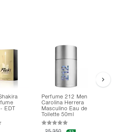
Shakira
Perfume 212 Men
Perfume
rfume
Carolina Herrera
Nyc Caro
 - EDT
Masculino Eau de
Herrera 
Toilette 50ml
Eau de T
-5%