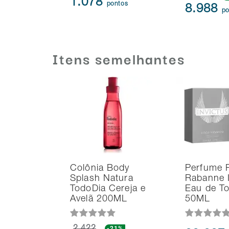
1.078
pontos
8.988
po
Itens semelhantes
Colônia Body
Perfume 
Splash Natura
Rabanne I
TodoDia Cereja e
Eau de Toi
Avelã 200ML
50ML
-21%