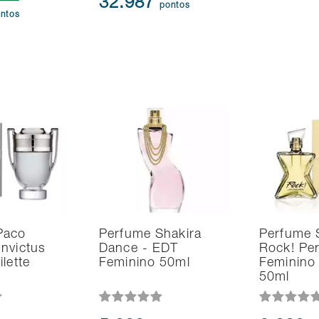
32.987
pontos
ntos
Paco
Perfume Shakira
Perfume 
nvictus
Dance - EDT
Rock! Pe
lette
Feminino 50ml
Feminino
50ml