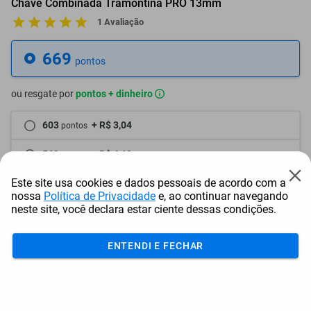
Chave Combinada Tramontina PRO 13mm
1 Avaliação
669
pontos
ou resgate por
pontos + dinheiro
603
+ R$ 3,04
pontos
569
+ R$ 4,60
pontos
Este site usa cookies e dados pessoais de acordo com a
536
+ R$ 6,12
pontos
nossa
Política de Privacidade
e, ao continuar navegando
neste site, você declara estar ciente dessas condições.
Frete e Prazo
Calcular frete
ENTENDI E FECHAR
Utilizar endereço cadastrado
Adicionar ao carrinho