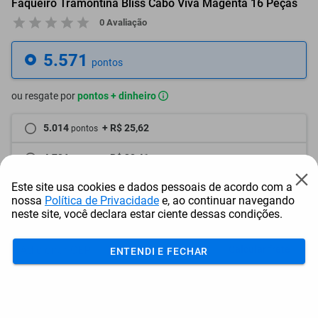
Faqueiro Tramontina Bliss Cabo Viva Magenta 16 Peças
0 Avaliação
5.571
pontos
ou resgate por
pontos + dinheiro
5.014
+ R$ 25,62
pontos
4.736
+ R$ 38,41
pontos
Este site usa cookies e dados pessoais de acordo com a
4.457
+ R$ 51,24
pontos
nossa
Política de Privacidade
e, ao continuar navegando
neste site, você declara estar ciente dessas condições.
Frete e Prazo
Calcular frete
ENTENDI E FECHAR
Utilizar endereço cadastrado
Adicionar ao carrinho