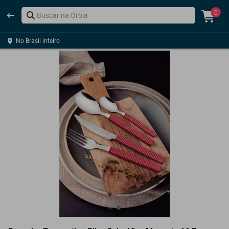
0
No Brasil inteiro