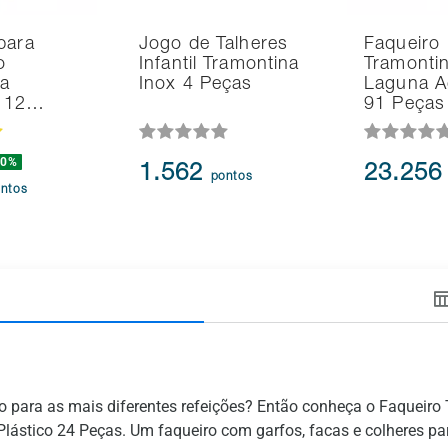
para
Jogo de Talheres
Faqueiro
o
Infantil Tramontina
Tramonti
na
Inox 4 Peças
Laguna A
d 12…
91 Peças
20%
1.562
23.25
pontos
ntos
erto para as mais diferentes refeições? Então conheça o Faque
Plástico 24 Peças. Um faqueiro com garfos, facas e colheres pa