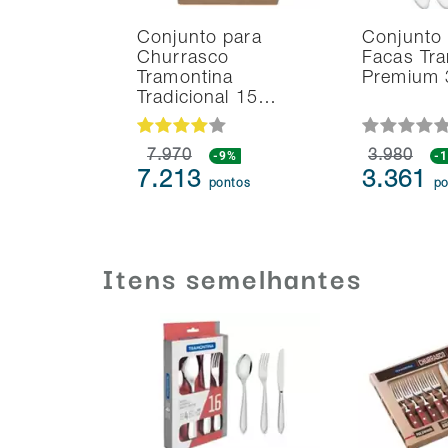
Conjunto para
Conjunto
Churrasco
Facas Tr
Tramontina
Premium 
Tradicional 15…
7.970
-9%
3.980
-
7.213
3.361
pontos
po
Itens semelhantes