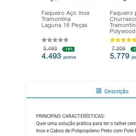
Faqueiro Aço Inox
Faqueiro 
Tramontina
Churrasc
Laguna 16 Peças
Tramonti
Polywoo
5.493
-18%
7.209
-
4.493
5.779
pontos
po
Descrição
PRINCIPAIS CARACTERÍSTICAS:
Quer uma solução prática para ter o talher c
Inox e Cabos de Polipropileno Preto com Pote 