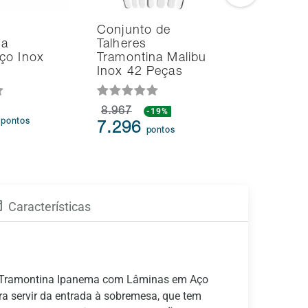
Conjunto de
Conjunto
na
Talheres
Talheres
ço Inox
Tramontina Malibu
Tramonti
Inox 42 Peças
Pote 24 
8.967
-19%
4.183
-
6
pontos
7.296
3.133
pontos
p
Características
iro Tramontina Ipanema com Lâminas em Aço
ra servir da entrada à sobremesa, que tem