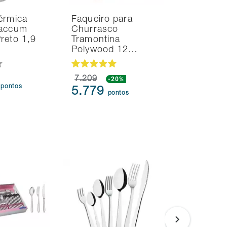
érmica
Faqueiro para
Vaccum
Churrasco
reto 1,9
Tramontina
Polywood 12…
7.209
-20%
4
pontos
5.779
pontos