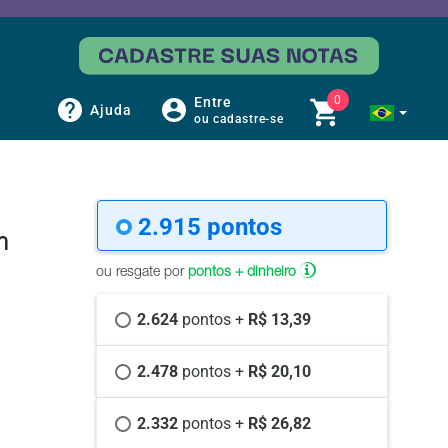
0
Entre
Ajuda
ou cadastre-se
2.915 
pontos
m
ou resgate por
pontos + dinheiro
2.624 
pontos +
 R$ 13,39
2.478 
pontos +
 R$ 20,10
2.332 
pontos +
 R$ 26,82