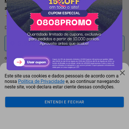
Mochila para Notebook Targus Intellect Essential Preta
até 15.6"
1 Avaliação
De
6.973 pontos
por
-14%
5.978
pontos
ou resgate por
pontos + dinheiro
5.381
+ R$ 27,46
pontos
Este site usa cookies e dados pessoais de acordo com a
nossa
Política de Privacidade
e, ao continuar navegando
5.082
+ R$ 41,22
pontos
neste site, você declara estar ciente dessas condições.
4.783
+ R$ 54,97
pontos
ENTENDI E FECHAR
Frete e Prazo
Calcular frete