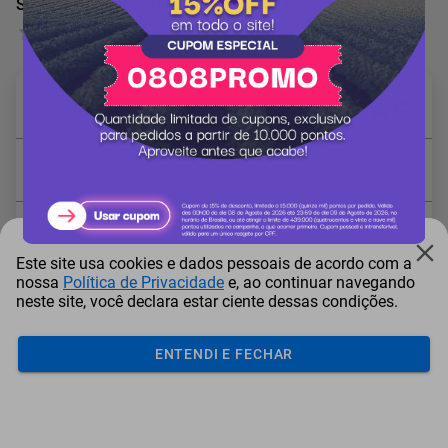
Software para Gestão de Fazendas - Millenium
0 Avaliação
Data desejada: *
A partir de 15/08/2026
Local: *
Modalidade: *
Este site usa cookies e dados pessoais de acordo com a
* Campo obrigatório
nossa
Política de Privacidade
e, ao continuar navegando
neste site, você declara estar ciente dessas condições.
ENTENDI E FECHAR
Adicionar ao carrinho
Mais Resgatados