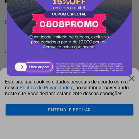
Micro Ondas Mondial Espelhado 34 Litros 1400W
1 Avaliação
De
36.213 pontos
por
-2%
Selecione o(a) Voltagem
* Campo obrigatório
35.489
pontos
Este site usa cookies e dados pessoais de acordo com a
ou resgate por
pontos + dinheiro
nossa
Política de Privacidade
e, ao continuar navegando
neste site, você declara estar ciente dessas condições.
31.941
+ R$ 163,21
pontos
ENTENDI E FECHAR
30.166
+ R$ 244,86
pontos
28.392
+ R$ 326,46
pontos