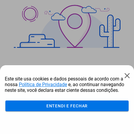
Este site usa cookies e dados pessoais de acordo com a
nossa
Política de Privacidade
e, ao continuar navegando
Não foram encontrados resultados para sua busca.
neste site, você declara estar ciente dessas condições.
ENTENDI E FECHAR
Acumular
Resgatar
Comprar
Cotar
Login