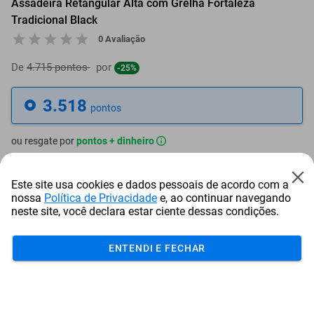
Assadeira Retangular Alta com Grelha Fortaleza
Tradicional Black
0 Avaliação
De
4.715 pontos
por
-25%
3.518
pontos
ou resgate por
pontos + dinheiro
3.167
+ R$ 16,15
pontos
Este site usa cookies e dados pessoais de acordo com a
nossa
Política de Privacidade
e, ao continuar navegando
2.991
+ R$ 24,24
pontos
neste site, você declara estar ciente dessas condições.
2.815
+ R$ 32,34
pontos
ENTENDI E FECHAR
Frete e Prazo
Calcular frete