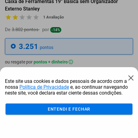
Caixa de Ferramentas 19” Básica sem Organizador
Externo Stanley
1 Avaliação
De
3.802 pontos
por
-14%
3.251
pontos
ou resgate por
pontos + dinheiro
2.926
+ R$ 14,95
pontos
Este site usa cookies e dados pessoais de acordo com a
nossa
Política de Privacidade
e, ao continuar navegando
2.764
+ R$ 22,40
pontos
neste site, você declara estar ciente dessas condições.
2.601
+ R$ 29,90
pontos
ENTENDI E FECHAR
Frete e Prazo
Calcular frete