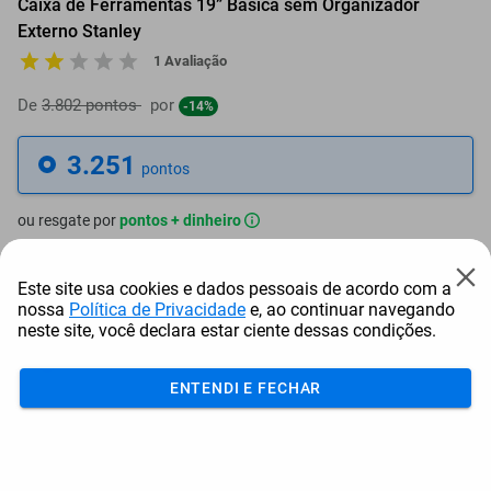
Caixa de Ferramentas 19” Básica sem Organizador
Externo Stanley
1 Avaliação
De
3.802 pontos
por
-14%
3.251
pontos
ou resgate por
pontos + dinheiro
2.926
+ R$ 14,95
pontos
Este site usa cookies e dados pessoais de acordo com a
nossa
Política de Privacidade
e, ao continuar navegando
2.764
+ R$ 22,40
pontos
neste site, você declara estar ciente dessas condições.
2.601
+ R$ 29,90
pontos
ENTENDI E FECHAR
Frete e Prazo
Calcular frete