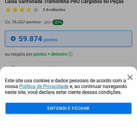
Caixa Sanfonada Tramontina PRO Cargobox 60 Peças
2 Avaliações
De
76.237 pontos
por
-21%
59.874
pontos
ou resgate por
pontos + dinheiro
53.887
+ R$ 275,40
pontos
Este site usa cookies e dados pessoais de acordo com a
50.893
+ R$ 413,13
pontos
nossa
Política de Privacidade
e, ao continuar navegando
neste site, você declara estar ciente dessas condições.
47.900
+ R$ 550,80
pontos
ENTENDI E FECHAR
Frete e Prazo
Calcular frete
Utilizar endereço cadastrado