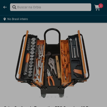
0
No Brasil inteiro