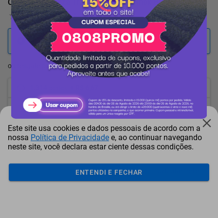
Cortador de Pizza Tramontina Utilita Inox Branco
0 Avaliação
1.459
pontos
ou resgate por
pontos + dinheiro
1.314
+ R$ 6,67
pontos
1.241
+ R$ 10,03
pontos
Este site usa cookies e dados pessoais de acordo com a
1.168
+ R$ 13,39
pontos
nossa
Política de Privacidade
e, ao continuar navegando
neste site, você declara estar ciente dessas condições.
Frete e Prazo
Calcular frete
ENTENDI E FECHAR
Utilizar endereço cadastrado
Adicionar ao carrinho