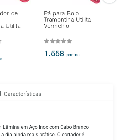
dor de
Pá para Bolo
Ralador
Tramontina Utilita
Tramontin
 Utilita
Vermelho
Inox Ver
1.558
1.186
pontos
p
os
Características
om Lâmina em Aço Inox com Cabo Branco
 a dia ainda mais prático. O cortador é