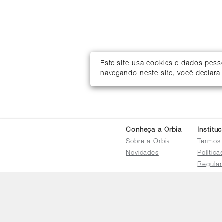
Este site usa cookies e dados pes
navegando neste site, você declara
Conheça a Orbia
Institu
Sobre a Orbia
Termos
Novidades
Polític
Regula
Trocas 
Regula
Familia
Termo d
Bureau