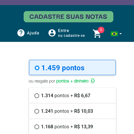
0
Entre
Ajuda
ou cadastre-se
1.459 
pontos
ou resgate por
pontos + dinheiro
1.314 
pontos +
 R$ 6,67
1.241 
pontos +
 R$ 10,03
1.168 
pontos +
 R$ 13,39