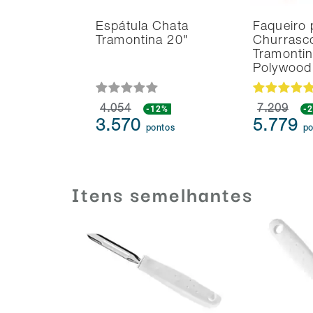
Espátula Chata
Faqueiro 
Tramontina 20"
Churrasc
Tramonti
Polywoo
4.054
-12%
7.209
-
3.570
5.779
pontos
po
Itens semelhantes