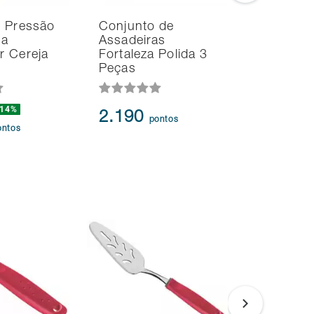
e Pressão
Conjunto de
Inversor 
na
Assadeiras
Kajima W
r Cereja
Fortaleza Polida 3
Potência
s
Peças
110V 27
-14%
66.774
2.190
pontos
52.31
ontos