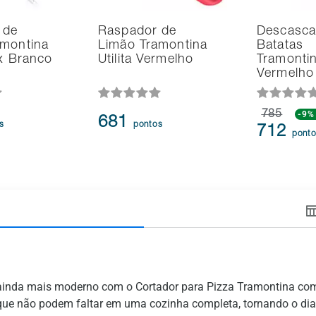
 de
Raspador de
Descasca
amontina
Limão Tramontina
Batatas
ox Branco
Utilita Vermelho
Tramontina
Vermelho
785
-9%
681
s
pontos
712
pont
 ainda mais moderno com o Cortador para Pizza Tramontina c
ios que não podem faltar em uma cozinha completa, tornando o dia