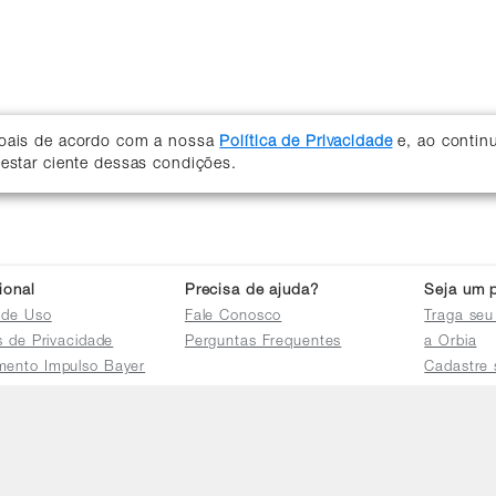
soais de acordo com a nossa
Política de Privacidade
e, ao contin
 estar ciente dessas condições.
cional
Precisa de ajuda?
Seja um p
 de Uso
Fale Conosco
Traga seu
as de Privacidade
Perguntas Frequentes
a Orbia
mento Impulso Bayer
Cadastre 
e Devoluções
Acessar a 
mento dos Grupos
res
e Consulta a
s e