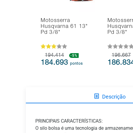
Motosserra
Motosser
Husqvarna 61 13"
Husqvarn
Pd 3/8"
Pd 3/8"
194.414
-5%
196.667
184.693
186.83
pontos
Descrição
PRINCIPAIS CARACTERÍSTICAS:
O silo bolsa é uma tecnologia de armazenament