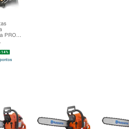
tas
a
na PRO…
-14%
pontos