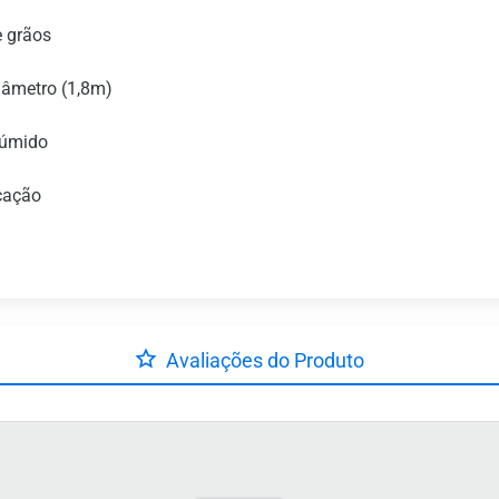
e grãos
iâmetro (1,8m)
 úmido
icação
Avaliações do Produto