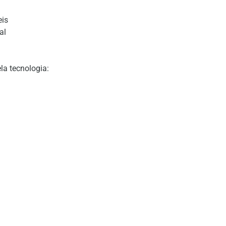
eis
al
la tecnologia: