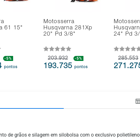
ra
Motosserra
Motosser
a 61 15"
Husqvarna 281Xp
Husqvarn
20" Pd 3/8"
24" Pd 3
-5%
203.932
-5%
285.553
4
193.735
271.2
pontos
pontos
o de grãos e silagem em silobolsa com o exclusivo polietileno