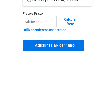
81.139 
pontos +
 R$ 933,06
Frete e Prazo
Calcular
frete
Utilizar endereço cadastrado
Adicionar ao carrinho