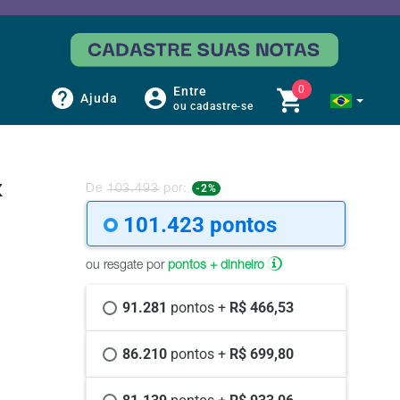
0
Entre
Ajuda
ou cadastre-se
x
-2%
De
103.493
por:
101.423 
pontos
ou resgate por
pontos + dinheiro
91.281 
pontos +
 R$ 466,53
86.210 
pontos +
 R$ 699,80