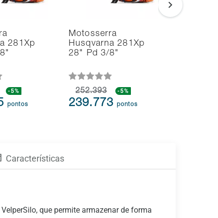
ra
Motosserra
Soprador
a 281Xp
Husqvarna 281Xp
Aspirado
/8"
28" Pd 3/8"
Folhas H
125BVx 
-5%
252.393
-5%
109.613
75
239.773
104.1
pontos
pontos
Características
 VelperSilo, que permite armazenar de forma