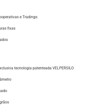
ooperativas e Tradings:
ras fixas
nados
xclusiva tecnologia patenteada VELPERSILO
iâmetro
nado
 grãos