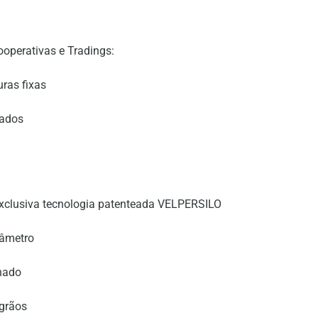
ooperativas e Tradings:
ras fixas
nados
xclusiva tecnologia patenteada VELPERSILO
iâmetro
nado
 grãos