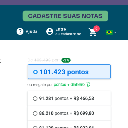
0
Entre
Ajuda
ou cadastre-se
x
-2%
De
103.493
por:
101.423 
pontos
ou resgate por
pontos + dinheiro
91.281 
pontos +
 R$ 466,53
86.210 
pontos +
 R$ 699,80