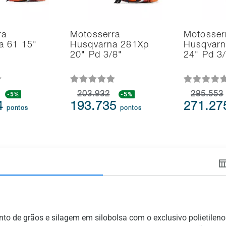
ra
Motosserra
Motosser
a 61 15"
Husqvarna 281Xp
Husqvarn
20" Pd 3/8"
24" Pd 3
-5%
203.932
-5%
285.553
4
193.735
271.2
pontos
pontos
o de grãos e silagem em silobolsa com o exclusivo polietileno