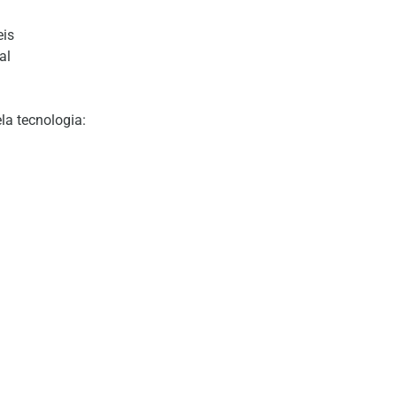
eis
al
la tecnologia: