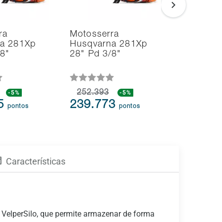
ra
Motosserra
Soprador
a 281Xp
Husqvarna 281Xp
Aspirado
/8"
28" Pd 3/8"
Folhas H
125BVx 
-5%
252.393
-5%
109.613
75
239.773
104.1
pontos
pontos
Características
 VelperSilo, que permite armazenar de forma