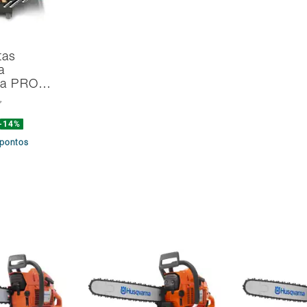
tas
a
na PRO…
-14%
pontos