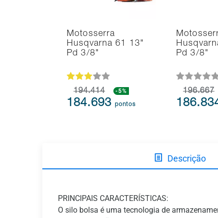
Motosserra
Motosser
Husqvarna 61 13"
Husqvarn
Pd 3/8"
Pd 3/8"
194.414
-5%
196.667
184.693
186.83
pontos
Descrição
PRINCIPAIS CARACTERÍSTICAS:
O silo bolsa é uma tecnologia de armazenament