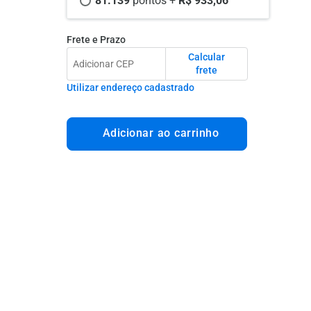
81.139 
pontos +
 R$ 933,06
Frete e Prazo
Calcular
frete
Utilizar endereço cadastrado
Adicionar ao carrinho