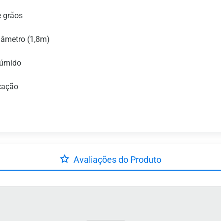
e grãos
iâmetro (1,8m)
 úmido
icação
Avaliações do Produto