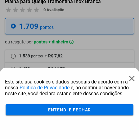
Plaina para Queijo Tramontina Inox Branca
0 Avaliação
1.709
pontos
ou resgate por
pontos + dinheiro
1.539
+ R$ 7,82
pontos
1.453
+ R$ 11,78
pontos
Este site usa cookies e dados pessoais de acordo com a
1.368
+ R$ 15,69
pontos
nossa
Política de Privacidade
e, ao continuar navegando
neste site, você declara estar ciente dessas condições.
Frete e Prazo
Calcular frete
ENTENDI E FECHAR
Utilizar endereço cadastrado
Adicionar ao carrinho