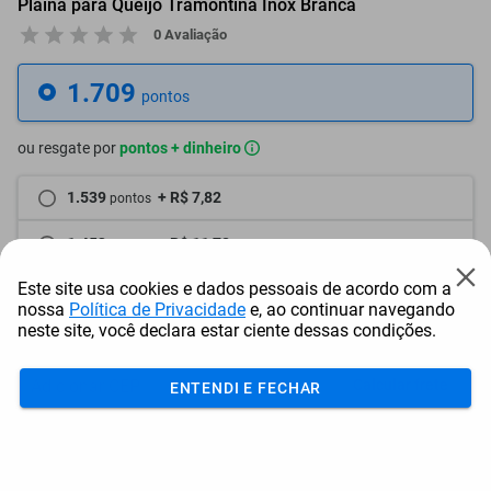
Plaina para Queijo Tramontina Inox Branca
0 Avaliação
1.709
pontos
ou resgate por
pontos + dinheiro
1.539
+ R$ 7,82
pontos
1.453
+ R$ 11,78
pontos
Este site usa cookies e dados pessoais de acordo com a
1.368
+ R$ 15,69
pontos
nossa
Política de Privacidade
e, ao continuar navegando
neste site, você declara estar ciente dessas condições.
Frete e Prazo
Calcular frete
ENTENDI E FECHAR
Utilizar endereço cadastrado
Adicionar ao carrinho