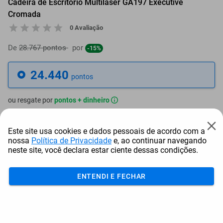
Cadeira de Escritório Multilaser GA197 Executive
Cromada
0 Avaliação
De
28.767 pontos
por
-15%
24.440
pontos
ou resgate por
pontos + dinheiro
21.996
+ R$ 112,42
pontos
Este site usa cookies e dados pessoais de acordo com a
nossa
Política de Privacidade
e, ao continuar navegando
20.774
+ R$ 168,64
pontos
neste site, você declara estar ciente dessas condições.
19.552
+ R$ 224,85
pontos
ENTENDI E FECHAR
Frete e Prazo
Calcular frete