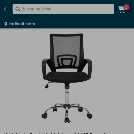
0
No Brasil inteiro