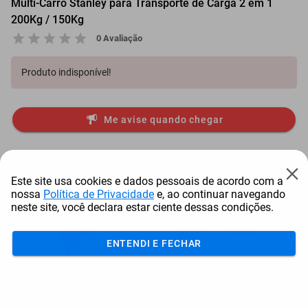
Multi-Carro Stanley para Transporte de Carga 2 em 1
200Kg / 150Kg
0 Avaliação
Produto indisponível!
Me avise quando chegar
Itens comprados juntos
Este site usa cookies e dados pessoais de acordo com a
nossa
Política de Privacidade
e, ao continuar navegando
neste site, você declara estar ciente dessas condições.
ENTENDI E FECHAR
Canivete Suiço Victorinox
Alicate De Pressão
J
Huntsman 15 Fu...
Tramontina Mordente T...
T