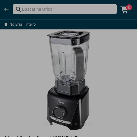
0
No Brasil inteiro