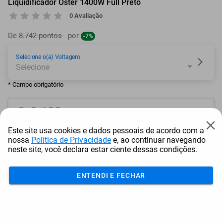
Liquidificador Oster 1400W Full Preto
0 Avaliação
De
8.742 pontos
por
-7%
Selecione o(a) Voltagem
* Campo obrigatório
8.133
pontos
Este site usa cookies e dados pessoais de acordo com a
ou resgate por
pontos + dinheiro
nossa
Política de Privacidade
e, ao continuar navegando
neste site, você declara estar ciente dessas condições.
7.320
+ R$ 37,40
pontos
ENTENDI E FECHAR
6.914
+ R$ 56,07
pontos
6.507
+ R$ 74,80
pontos