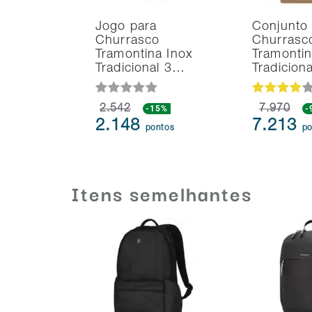
Jogo para
Conjunto
Churrasco
Churrasc
Tramontina Inox
Tramonti
Tradicional 3…
Tradicion
2.542
-15%
7.970
-
2.148
7.213
pontos
po
Itens semelhantes