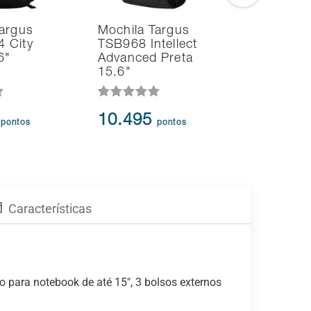
Targus
Mochila Targus
Mochila M
 City
TSB968 Intellect
BO443 M
6"
Advanced Preta
15.6 Pol
15.6"
Preta
8.838
-
2
10.495
pontos
pontos
6.993
p
Características
 para notebook de até 15", 3 bolsos externos