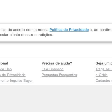
soais de acordo com a nossa
Política de Privacidade
e, ao contin
 estar ciente dessas condições.
cional
Precisa de ajuda?
Seja um p
 de Uso
Fale Conosco
Traga seu
as de Privacidade
Perguntas Frequentes
a Orbia
mento Impulso Bayer
Cadastre 
e Devoluções
Acessar a 
mento dos Grupos
res
e Consulta a
s e