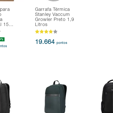
 para
Garrafa Térmica
o
Stanley Vaccum
na
Growler Preto 1,9
al 15…
Litros
9%
19.664
pontos
ntos