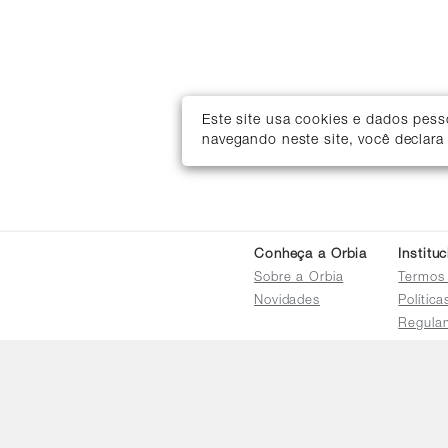
Este site usa cookies e dados pes
navegando neste site, você declara
Conheça a Orbia
Institu
Sobre a Orbia
Termos
Novidades
Polític
Regula
Trocas 
Regula
Familia
Termo d
Bureau