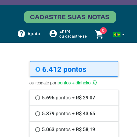
0
Entre
Ajuda
ou cadastre-se
6.412 
pontos
ou resgate por
pontos + dinheiro
5.696 
pontos +
 R$ 29,07
5.379 
pontos +
 R$ 43,65
5.063 
pontos +
 R$ 58,19