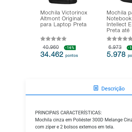
Mochila Victorinox
Mochila p
Altmont Original
Notebook
para Laptop Preta
Intellect 
Preta até
40.960
-16%
6.973
-
34.462
5.978
pontos
po
Descrição
PRINCIPAIS CARACTERÍSTICAS:
Mochila cinza em Poliéster 300D Melange Cinz
com zíper e 2 bolsos externos em tela.