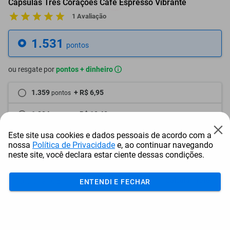
Cápsulas Três Corações Café Espresso Vibrante
1 Avaliação
1.531
pontos
ou resgate por
pontos + dinheiro
1.359
+ R$ 6,95
pontos
1.284
+ R$ 10,40
pontos
Este site usa cookies e dados pessoais de acordo com a
1.208
+ R$ 13,89
pontos
nossa
Política de Privacidade
e, ao continuar navegando
neste site, você declara estar ciente dessas condições.
Frete e Prazo
Calcular frete
ENTENDI E FECHAR
Utilizar endereço cadastrado
Adicionar ao carrinho