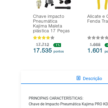
Chave impacto
Alicate e
Pneumática
Fenda Tr
Kajima Maleta
plástica 17 Peças
17.712
-1%
1.668
-
17.535
1.601
pontos
po
Descrição
PRINCIPAIS CARACTERÍSTICAS:
Chave de Impacto Pneumática Kajima PRO K