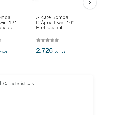
Bomba
Alicate Bomba
Alicate U
win 12"
D'Água Irwin 10"
Irwin 8" 
anádio
Profissional
Manuten
2.726
2.137
ontos
pontos
p
Características