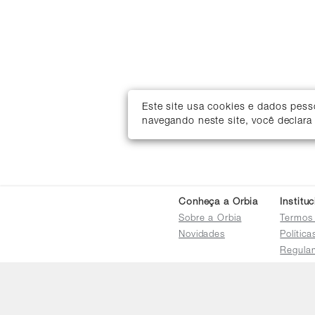
Este site usa cookies e dados pes
navegando neste site, você declara
Conheça a Orbia
Institu
Sobre a Orbia
Termos
Novidades
Polític
Regula
Trocas 
Regula
Familia