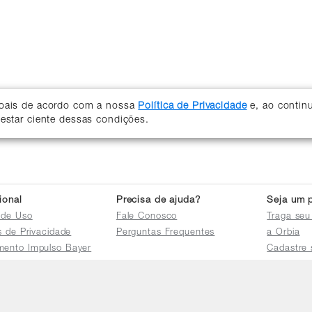
soais de acordo com a nossa
Política de Privacidade
e, ao contin
 estar ciente dessas condições.
cional
Precisa de ajuda?
Seja um p
 de Uso
Fale Conosco
Traga seu
as de Privacidade
Perguntas Frequentes
a Orbia
mento Impulso Bayer
Cadastre 
e Devoluções
Acessar a 
mento dos Grupos
res