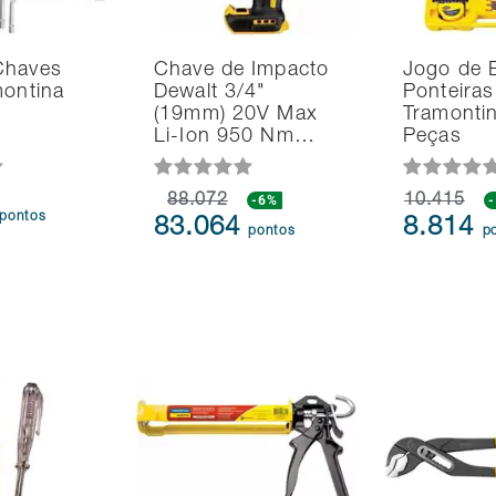
Chaves
Chave de Impacto
Jogo de 
montina
Dewalt 3/4"
Ponteiras
(19mm) 20V Max
Tramonti
Li-Ion 950 Nm…
Peças
88.072
-6%
10.415
pontos
83.064
8.814
pontos
p