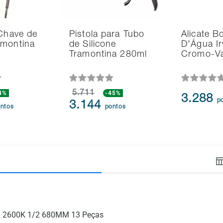
 Chave de
Pistola para Tubo
Alicate 
amontina
de Silicone
D'Água Ir
Tramontina 280ml
Cromo-V
4%
5.711
-45%
3.288
p
3.144
ntos
pontos
D 2600K 1/2 680MM 13 Peças