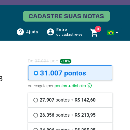
0
Entre
Ajuda
ou cadastre-se
-18%
De
37.891
por:
31.007 
pontos
3
ou resgate por
pontos + dinheiro
27.907 
pontos +
 R$ 142,60
26.356 
pontos +
 R$ 213,95