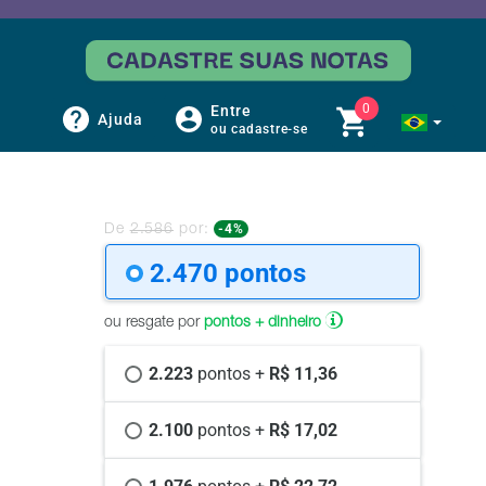
0
Entre
Ajuda
ou cadastre-se
-4%
De
2.586
por:
2.470 
pontos
ou resgate por
pontos + dinheiro
2.223 
pontos +
 R$ 11,36
2.100 
pontos +
 R$ 17,02