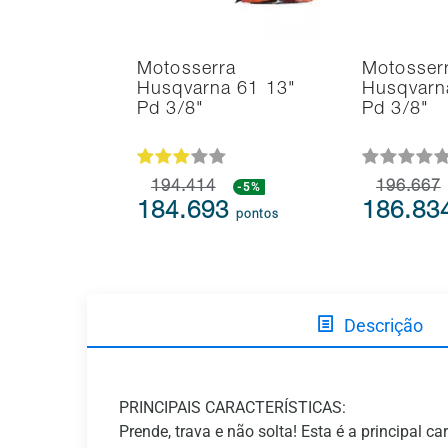
Motosserra
Motosser
Husqvarna 61 13"
Husqvarn
Pd 3/8"
Pd 3/8"
194.414
-5%
196.667
184.693
186.83
pontos
Descrição
PRINCIPAIS CARACTERÍSTICAS:
Prende, trava e não solta! Esta é a principal 