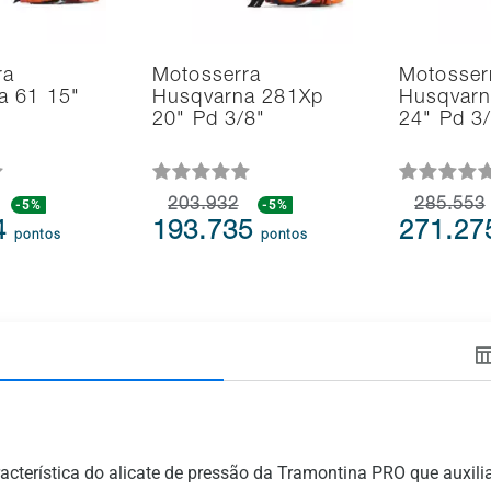
ra
Motosserra
Motosser
a 61 15"
Husqvarna 281Xp
Husqvarn
20" Pd 3/8"
24" Pd 3
-5%
203.932
-5%
285.553
4
193.735
271.2
pontos
pontos
característica do alicate de pressão da Tramontina PRO que auxil