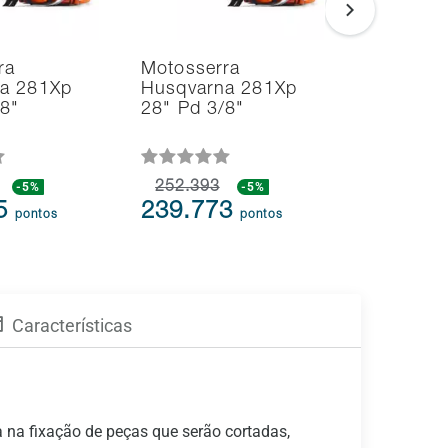
ra
Motosserra
Soprador
a 281Xp
Husqvarna 281Xp
Aspirado
/8"
28" Pd 3/8"
Folhas H
125BVx 
-5%
252.393
-5%
109.613
75
239.773
104.1
pontos
pontos
Características
ia na fixação de peças que serão cortadas,