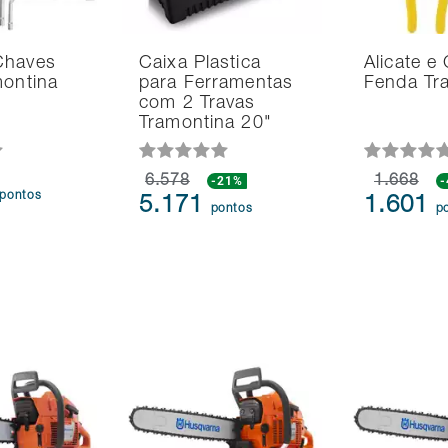
Chaves
Caixa Plastica
Alicate e
montina
para Ferramentas
Fenda Tr
com 2 Travas
Tramontina 20"
6.578
-21%
1.668
pontos
5.171
1.601
pontos
p