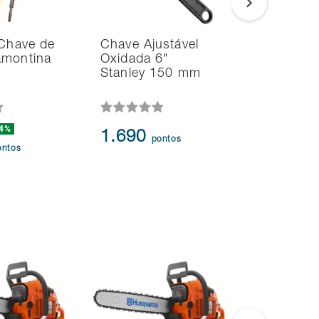
 Chave de
Chave Ajustável
Alicate T
amontina
Oxidada 6"
Universal
Stanley 150 mm
-4%
1.214
-
1.690
pontos
1.050
ontos
p