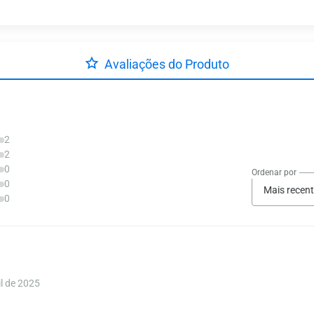
Avaliações do Produto
2
2
0
Ordenar por
0
Mais recen
0
l de 2025