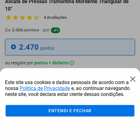
Alicate de Pressão Tramontina Mordente Triangular de
10"
4 Avaliações
De
2.586 pontos
por
-4%
2.470
pontos
ou resgate por
pontos + dinheiro
2.223
+ R$ 11,36
pontos
Este site usa cookies e dados pessoais de acordo com a
nossa
Política de Privacidade
e, ao continuar navegando
2.100
+ R$ 17,02
pontos
neste site, você declara estar ciente dessas condições.
1.976
+ R$ 22,72
pontos
ENTENDI E FECHAR
Frete e Prazo
Calcular frete