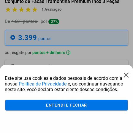
Conjunto de Facas Tramontina Premium Inox 3 Peças
1 Avaliação
De
4.681 pontos
por
-27%
3.399
pontos
ou resgate por
pontos + dinheiro
3.060
+ R$ 15,59
pontos
Este site usa cookies e dados pessoais de acordo com a
2.890
+ R$ 23,41
pontos
nossa
Política de Privacidade
e, ao continuar navegando
neste site, você declara estar ciente dessas condições.
2.720
+ R$ 31,23
pontos
ENTENDI E FECHAR
Frete e Prazo
Calcular frete
Utilizar endereço cadastrado