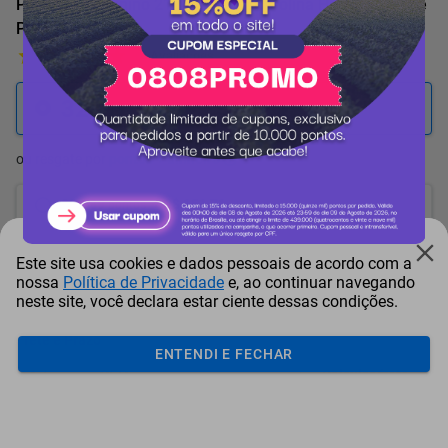
Perfume Feminino 212 VIP Rosé Carolina Herrera Eau de
Parfum 125mL
4 Avaliações
32.987
pontos
ou resgate por
pontos + dinheiro
29.689
+ R$ 151,71
pontos
28.039
+ R$ 227,61
pontos
Este site usa cookies e dados pessoais de acordo com a
nossa
Política de Privacidade
e, ao continuar navegando
26.390
+ R$ 303,46
pontos
neste site, você declara estar ciente dessas condições.
Frete e Prazo
ENTENDI E FECHAR
Calcular frete
Utilizar endereço cadastrado