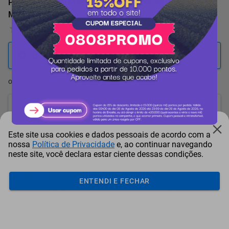
Perfume Colors Man Blue Benetton Eau de Toilette
Masculino 100ml
0 Avaliação
8.435
pontos
ou resgate por
pontos + dinheiro
7.592
+ R$ 38,78
pontos
7.170
+ R$ 58,19
pontos
Este site usa cookies e dados pessoais de acordo com a
nossa
Política de Privacidade
e, ao continuar navegando
6.748
+ R$ 77,60
pontos
neste site, você declara estar ciente dessas condições.
Frete e Prazo
ENTENDI E FECHAR
Calcular frete
Utilizar endereço cadastrado