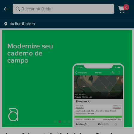
0
No Brasil inteiro