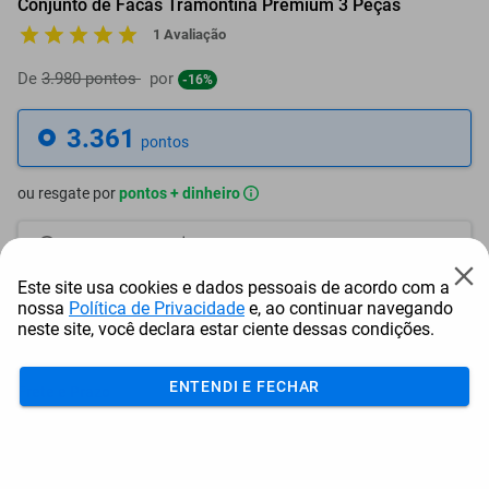
Conjunto de Facas Tramontina Premium 3 Peças
1 Avaliação
De
3.980 pontos
por
-16%
3.361
pontos
ou resgate por
pontos + dinheiro
3.025
+ R$ 15,46
pontos
Este site usa cookies e dados pessoais de acordo com a
2.857
+ R$ 23,18
pontos
nossa
Política de Privacidade
e, ao continuar navegando
neste site, você declara estar ciente dessas condições.
2.689
+ R$ 30,91
pontos
ENTENDI E FECHAR
Frete e Prazo
Calcular frete
Utilizar endereço cadastrado